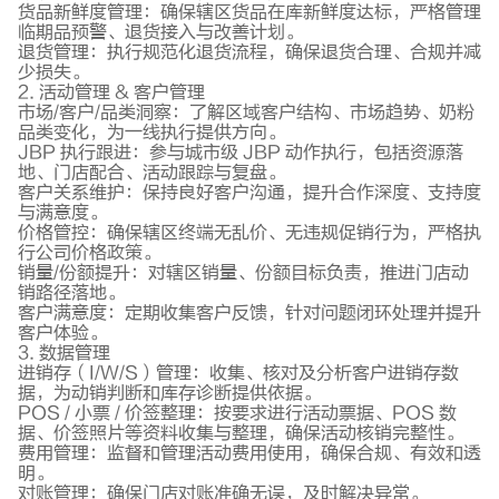
货品新鲜度管理：确保辖区货品在库新鲜度达标，严格管理
临期品预警、退货接入与改善计划。
退货管理：执行规范化退货流程，确保退货合理、合规并减
少损失。
2. 活动管理 & 客户管理
市场/客户/品类洞察：了解区域客户结构、市场趋势、奶粉
品类变化，为一线执行提供方向。
JBP 执行跟进：参与城市级 JBP 动作执行，包括资源落
地、门店配合、活动跟踪与复盘。
客户关系维护：保持良好客户沟通，提升合作深度、支持度
与满意度。
价格管控：确保辖区终端无乱价、无违规促销行为，严格执
行公司价格政策。
销量/份额提升：对辖区销量、份额目标负责，推进门店动
销路径落地。
客户满意度：定期收集客户反馈，针对问题闭环处理并提升
客户体验。
3. 数据管理
进销存（I/W/S）管理：收集、核对及分析客户进销存数
据，为动销判断和库存诊断提供依据。
POS / 小票 / 价签整理：按要求进行活动票据、POS 数
据、价签照片等资料收集与整理，确保活动核销完整性。
费用管理：监督和管理活动费用使用，确保合规、有效和透
明。
对账管理：确保门店对账准确无误，及时解决异常。