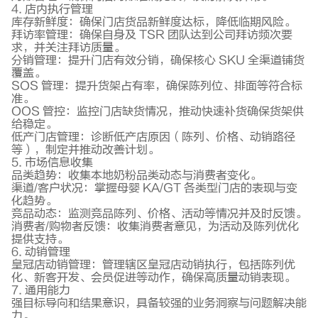
4. 店内执行管理
库存新鲜度：确保门店货品新鲜度达标，降低临期风险。
拜访率管理：确保自身及 TSR 团队达到公司拜访频次要
求，并关注拜访质量。
分销管理：提升门店有效分销，确保核心 SKU 全渠道铺货
覆盖。
SOS 管理：提升货架占有率，确保陈列位、排面等符合标
准。
OOS 管控：监控门店缺货情况，推动快速补货确保货架供
给稳定。
低产门店管理：诊断低产店原因（陈列、价格、动销路径
等），制定并推动改善计划。
5. 市场信息收集
品类趋势：收集本地奶粉品类动态与消费者变化。
渠道/客户状况：掌握母婴 KA/GT 各类型门店的表现与变
化趋势。
竞品动态：监测竞品陈列、价格、活动等情况并及时反馈。
消费者/购物者反馈：收集消费者意见，为活动及陈列优化
提供支持。
6. 动销管理
皇冠店动销管理：管理辖区皇冠店动销执行，包括陈列优
化、新客开发、会员促进等动作，确保高质量动销表现。
7. 通用能力
强目标导向和结果意识，具备较强的业务洞察与问题解决能
力。