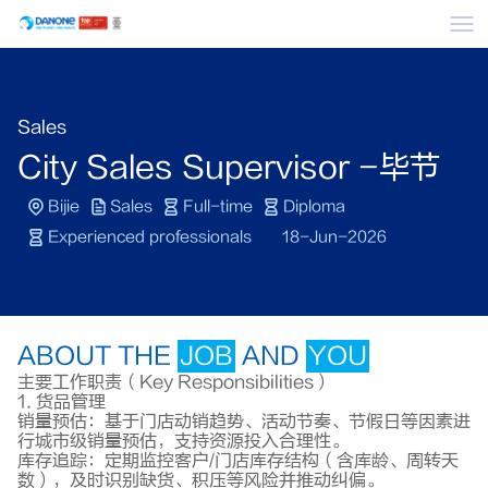
Me
Sales
City Sales Supervisor -毕节
Bijie
Sales
Full-time
Diploma
Experienced professionals
18-Jun-2026
ABOUT THE
JOB
AND
YOU
主要工作职责（Key Responsibilities）
1. 货品管理
销量预估：基于门店动销趋势、活动节奏、节假日等因素进
行城市级销量预估，支持资源投入合理性。
库存追踪：定期监控客户/门店库存结构（含库龄、周转天
数），及时识别缺货、积压等风险并推动纠偏。