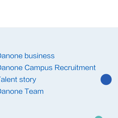
Danone business
Danone Campus Recruitment
alent story
Danone Team