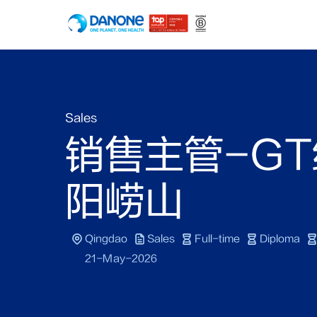
Sales
销售主管-GT
阳崂山
Qingdao
Sales
Full-time
Diploma
21-May-2026