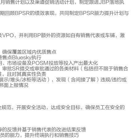
上月销售计划以及渠道促销活动计划，制定跟进JBP落地执
定期回顾BPSR的绩效表现，共同制定BPSR能力提升计划与
率及VPO，并利用BP额外的资源如自有销售代表或车铺，激
，确保覆盖区域内优质售点
点Bluesky执行
用、市场设备及POSM投放等投入产出最大化
。审批SR提交或审批通过的各类材料（包括但不限于销售合
性，且对其真实性负责
展示/堆头/冰柜等活动），发现（含间接了解）违规/违约或
书面上报情况
安全规范，开展安全活动，达成安全目标，确保员工在安全的
导的反馈并基于销售代表的改进结果反馈
成员的能力，提升终端执行和销售技巧