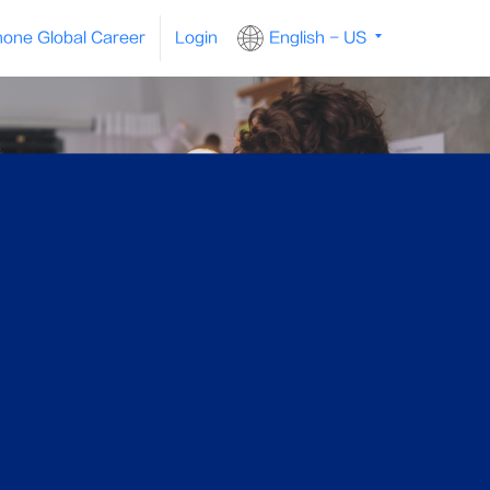
one Global Career
Login
English - US