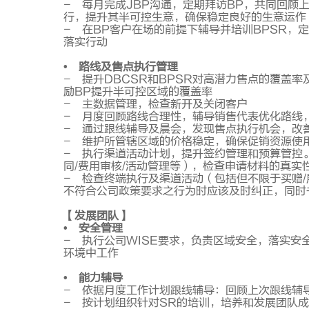
- 每月完成JBP沟通，定期拜访BP，共同回顾
行，提升其半可控生意，确保稳定良好的生意运作
- 在BP客户在场的前提下辅导并培训BPSR，
落实行动
• 路线及售点执行管理
- 提升DBCSR和BPSR对高潜力售点的覆盖
励BP提升半可控区域的覆盖率
- 主数据管理，检查新开及关闭客户
- 月度回顾路线合理性，辅导销售代表优化路线
- 通过跟线辅导及晨会，发现售点执行机会，改善售
- 维护所管辖区域的价格稳定，确保促销资源使
- 执行渠道活动计划，提升签约管理和预算管控
同/费用审核/活动管理等），检查申请材料的真实
- 检查终端执行及渠道活动（包括但不限于买赠/
不符合公司政策要求之行为时应该及时纠正，同时
【发展团队】
• 安全管理
- 执行公司WISE要求，负责区域安全，落实
环境中工作
• 能力辅导
- 依据月度工作计划跟线辅导：回顾上次跟线辅
- 按计划组织针对SR的培训，培养和发展团队