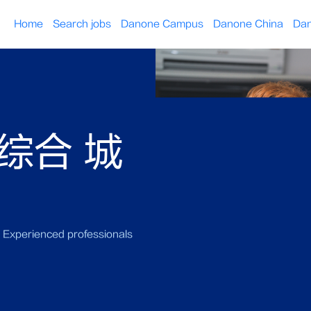
Home
Search jobs
Danone Campus
Danone China
Dan
综合 城
Experienced professionals