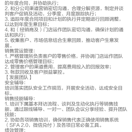
的年度合同，并协助执行；
2. 和分公司渠道营销密切沟通，合理分解资源，制定并谈
判客户促销及活动，分季度、月度跟踪执行；
3. 追踪年度合同项目和计划的执行并定期进行回顾调整，
以达到年度生意目标；
4. 和（经销商及）门店运作团队密切沟通，确保计划的通
达和执行；
5. 收集客户、市场信息结合生意回顾，推动客户生意发
展。
销售营运管理：
1. 严格管理所负责客户的零售价格，并协调门店运作团队
达成零售价格管理目标；
2. 管理客户的渠道费用，提高费用投入的回报效率；
3. 帐款回收及客户损益掌控。
【发展团队】
安全辅导：
培训落实团队安全工作规范，开展安全活动，达成安全目
标。
销售技能辅导：
1. 培训下属基本拜访流程、谈判及生动化执行等销售技
能，通过跟线辅导、一对一、团队会议分享经验、提升团队
技能；
2. 协助各项销售培训，确保销售代表正确使用销售系统
（SFA 2.0，微信兑付）及各项日常必备工具。
绩效管理：