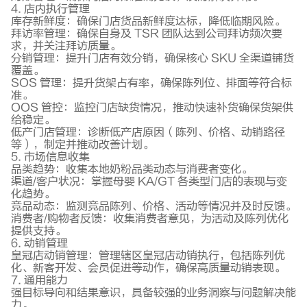
4. 店内执行管理
库存新鲜度：确保门店货品新鲜度达标，降低临期风险。
拜访率管理：确保自身及 TSR 团队达到公司拜访频次要
求，并关注拜访质量。
分销管理：提升门店有效分销，确保核心 SKU 全渠道铺货
覆盖。
SOS 管理：提升货架占有率，确保陈列位、排面等符合标
准。
OOS 管控：监控门店缺货情况，推动快速补货确保货架供
给稳定。
低产门店管理：诊断低产店原因（陈列、价格、动销路径
等），制定并推动改善计划。
5. 市场信息收集
品类趋势：收集本地奶粉品类动态与消费者变化。
渠道/客户状况：掌握母婴 KA/GT 各类型门店的表现与变
化趋势。
竞品动态：监测竞品陈列、价格、活动等情况并及时反馈。
消费者/购物者反馈：收集消费者意见，为活动及陈列优化
提供支持。
6. 动销管理
皇冠店动销管理：管理辖区皇冠店动销执行，包括陈列优
化、新客开发、会员促进等动作，确保高质量动销表现。
7. 通用能力
强目标导向和结果意识，具备较强的业务洞察与问题解决能
力。