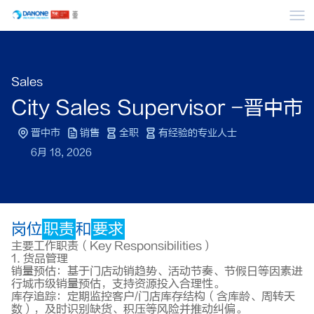
菜
Sales
City Sales Supervisor -晋中市
晋中市
销售
全职
有经验的专业人士
6月 18, 2026
岗位
职责
和
要求
主要工作职责（Key Responsibilities）
1. 货品管理
销量预估：基于门店动销趋势、活动节奏、节假日等因素进
行城市级销量预估，支持资源投入合理性。
库存追踪：定期监控客户/门店库存结构（含库龄、周转天
数），及时识别缺货、积压等风险并推动纠偏。