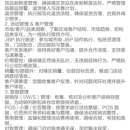
货品新鲜度管理：确保辖区货品在库新鲜度达标，严格管理
临期品预警、退货接入与改善计划。
退货管理：执行规范化退货流程，确保退货合理、合规并减
少损失。
2. 活动管理 & 客户管理
市场/客户/品类洞察：了解区域客户结构、市场趋势、奶粉
品类变化，为一线执行提供方向。
JBP 执行跟进：参与城市级 JBP 动作执行，包括资源落
地、门店配合、活动跟踪与复盘。
客户关系维护：保持良好客户沟通，提升合作深度、支持度
与满意度。
价格管控：确保辖区终端无乱价、无违规促销行为，严格执
行公司价格政策。
销量/份额提升：对辖区销量、份额目标负责，推进门店动
销路径落地。
客户满意度：定期收集客户反馈，针对问题闭环处理并提升
客户体验。
3. 数据管理
进销存（I/W/S）管理：收集、核对及分析客户进销存数
据，为动销判断和库存诊断提供依据。
POS / 小票 / 价签整理：按要求进行活动票据、POS 数
据、价签照片等资料收集与整理，确保活动核销完整性。
费用管理：监督和管理活动费用使用，确保合规、有效和透
明。
对账管理：确保门店对账准确无误，及时解决异常。