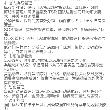
4. 店内执行管理
库存新鲜度：确保门店货品新鲜度达标，降低临期风险。
拜访率管理：确保自身及 TSR 团队达到公司拜访频次要
求，并关注拜访质量。
分销管理：提升门店有效分销，确保核心 SKU 全渠道铺货
覆盖。
SOS 管理：提升货架占有率，确保陈列位、排面等符合标
准。
OOS 管控：监控门店缺货情况，推动快速补货确保货架供
给稳定。
低产门店管理：诊断低产店原因（陈列、价格、动销路径
等），制定并推动改善计划。
5. 市场信息收集
品类趋势：收集本地奶粉品类动态与消费者变化。
渠道/客户状况：掌握母婴 KA/GT 各类型门店的表现与变
化趋势。
竞品动态：监测竞品陈列、价格、活动等情况并及时反馈。
消费者/购物者反馈：收集消费者意见，为活动及陈列优化
提供支持。
6. 动销管理
皇冠店动销管理：管理辖区皇冠店动销执行，包括陈列优
化、新客开发、会员促进等动作，确保高质量动销表现。
7. 通用能力
强目标导向和结果意识，具备较强的业务洞察与问题解决能
力。