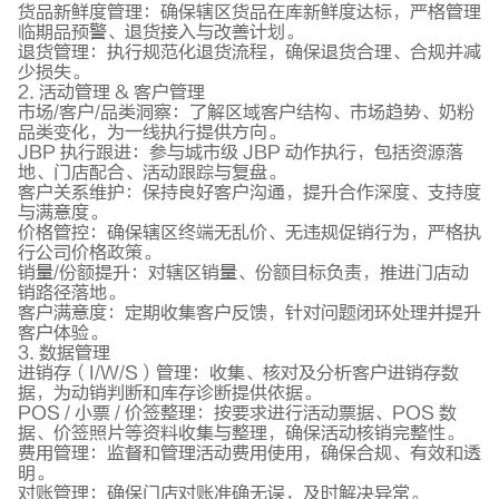
货品新鲜度管理：确保辖区货品在库新鲜度达标，严格管理
临期品预警、退货接入与改善计划。
退货管理：执行规范化退货流程，确保退货合理、合规并减
少损失。
2. 活动管理 & 客户管理
市场/客户/品类洞察：了解区域客户结构、市场趋势、奶粉
品类变化，为一线执行提供方向。
JBP 执行跟进：参与城市级 JBP 动作执行，包括资源落
地、门店配合、活动跟踪与复盘。
客户关系维护：保持良好客户沟通，提升合作深度、支持度
与满意度。
价格管控：确保辖区终端无乱价、无违规促销行为，严格执
行公司价格政策。
销量/份额提升：对辖区销量、份额目标负责，推进门店动
销路径落地。
客户满意度：定期收集客户反馈，针对问题闭环处理并提升
客户体验。
3. 数据管理
进销存（I/W/S）管理：收集、核对及分析客户进销存数
据，为动销判断和库存诊断提供依据。
POS / 小票 / 价签整理：按要求进行活动票据、POS 数
据、价签照片等资料收集与整理，确保活动核销完整性。
费用管理：监督和管理活动费用使用，确保合规、有效和透
明。
对账管理：确保门店对账准确无误，及时解决异常。