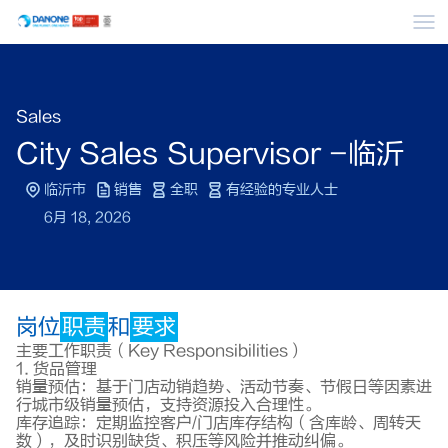
菜
Sales
City Sales Supervisor -临沂
临沂市
销售
全职
有经验的专业人士
6月 18, 2026
岗位
职责
和
要求
主要工作职责（Key Responsibilities）
1. 货品管理
销量预估：基于门店动销趋势、活动节奏、节假日等因素进
行城市级销量预估，支持资源投入合理性。
库存追踪：定期监控客户/门店库存结构（含库龄、周转天
数），及时识别缺货、积压等风险并推动纠偏。