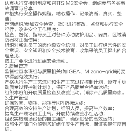
认真执行交接班制度和召开SIM2安全会，组织参与各类事
故调查与分享；
严格执行安全操作规程，精心操作，记录清晰、真实、整
洁；
定期组织/参加安全检查，及时进行整改，监督和执行安全
纪律，改进安全工作程序；
检查、督促、指导员工对各种劳动防护用品、器具，区域消
防器材正确使用；
组织对新进员工的岗位级安全培训，对员工进行经常性的安
全意识、安全知识和安全技术教育，收集采纳员工提出的合
理意见；
按工厂要求进行班组安全活动。
2.质量管理：
监督检查本班组与质量相关(如IGEA、Mizone-grid等)要
求得到有效执行；
严格执行生产工艺流程和生产工艺过程控制计划，遵守《脉
动质量过程控制计划》，保证产品质量合格率达标；
组织本班组开展质量检查及改善活动，消除产品质量隐患。
3.生产管理：
确保效率、物耗、能耗等KPI指标达成；
合理高效的安排生产计划，组织人员，提高生产效率；
提高生产现场员工士气，开展持续改善小组活动；
组织实施现场设备的自主维护，确保设备的高效运转；
按照生产部门分解到各班组年度生产目标，保证实现年度目
标。