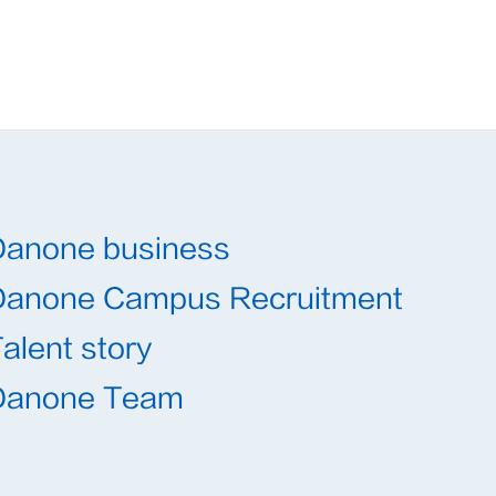
Danone business
Danone Campus Recruitment
alent story
Danone Team