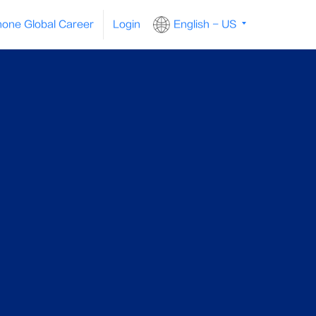
one Global Career
Login
English - US