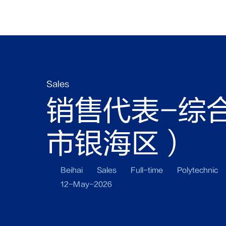
Sales
销售代表-综
市银海区）
Beihai
Sales
Full-time
Polytechnic
12-May-2026