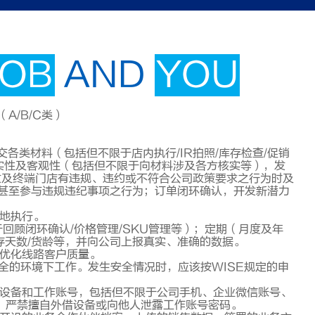
JOB
AND
YOU
A/B/C类）
交各类材料（包括但不限于店内执行/IR拍照/库存检查/促销
真实性及客观性（包括但不限于向材料涉及各方核实等），发
批发及终端门店有违规、违约或不符合公司政策要求之行为时及
甚至参与违规违纪事项之行为；订单闭环确认，开发新潜力
落地执行。
限于回顾闭环确认/价格管理/SKU管理等）；定期（月度及年
库存天数/货龄等，并向公司上报真实、准确的数据。
断优化线路客户质量。
安全的环境下工作。发生安全情况时，应该按WISE规定的申
的设备和工作账号，包括但不限于公司手机、企业微信账号、
用，严禁擅自外借设备或向他人泄露工作账号密码。