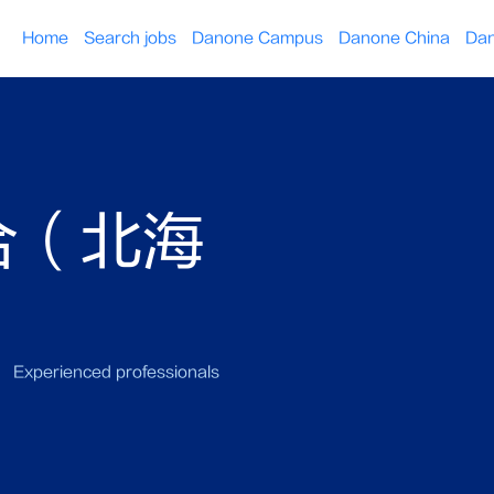
Home
Search jobs
Danone Campus
Danone China
Dan
合（北海
Experienced professionals