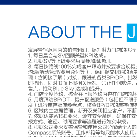
ABOUT THE
发展管辖范围内的销售利润，提升潜力门店的执行（
1. 每日晨会与SV回顾关键KPI达成。
2. 根据SV等上级要求每周参加周培训。
3. 每日按路线100%完成客户拜访并按要求合规提
沟通/活动管理/费用兑付等），保证提交材料的
现（含间接了解）对接、跟进的各类BP/DP、
时指出，同时书面上报相关情况，禁止任何默许、
售点，推动Blue Sky 达成和提升。
4. 门店季度签约，核查并上报签约内容在门店的
5. 月度拜访BP/DT，提升配送服务（包括但不
度）进行库存及库龄盘点，核查BP/DP的库存/
6. 区域内主数据管理，新开及关闭相应客户，不
7. 依据达能WISE要求，遵守安全条例，确保在
报方式、途径、时间要求等流程进行如实申报。
8. 根据公司要求妥善保管和使用公司分配给个人
Compass系统账号、工作邮箱等均只能本人使