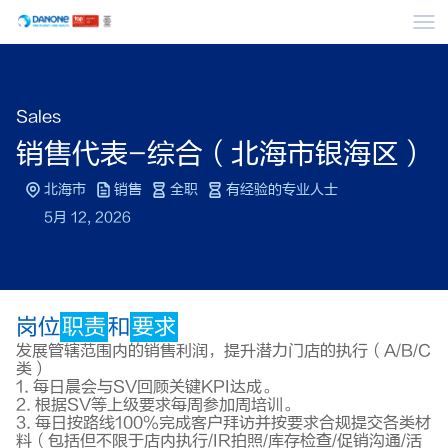
菜
Sales
销售代表-综合（北海市银海区）
北海市
销售
全职
有经验的专业人士
5月 12, 2026
岗位
职责
和
要求
发展管辖范围内的销售利润，提升潜力门店的执行（A/B/C
类）
1. 每日晨会与SV回顾关键KPI达成。
2. 根据SV等上级要求每周参加周培训。
3. 每日按路线100%完成客户拜访并按要求合规提交各类材
料（包括但不限于店内执行/IR拍照/库存检查/促销沟通/活