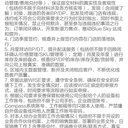
动管理/费用兑付等），保证提交材料的真实性及客观性
（包括但不限于向材料涉及各方核实等），发现（含间接了
解）对接、跟进的各类BP/DP、批发及终端门店有违规、
违约或不符合公司政策要求之行为时及时指出，同时书面上
报相关情况，禁止任何默许、甚至参与违规违纪事项之行
为；订单闭环确认，开发新潜力售点，推动Blue Sky 达成
和提升。
4. 门店季度签约，核查并上报签约内容在门店的落地执
行。
5. 月度拜访BP/DT，提升配送服务（包括但不限于回顾闭
环确认/价格管理/SKU管理等）；定期（月度及年度）进行
库存及库龄盘点，核查BP/DP的库存/库存天数/货龄等，并
向公司上报真实、准确的数据。
6. 区域内主数据管理，新开及关闭相应客户，不断优化线
路客户质量。
7. 依据达能WISE要求，遵守安全条例，确保在安全的环
境下工作。发生安全情况时，应该按WISE规定的申报方
式、途径、时间要求等流程进行如实申报。
8. 根据公司要求妥善保管和使用公司分配给个人的设备和
工作账号，包括但不限于公司手机、企业微信账号、
Compass系统账号、工作邮箱等均只能本人使用，严禁擅
自外借设备或向他人泄露工作账号密码。
9. 对本人经办业务的工作合规情况（包括但不限于开设的
业务合作伙伴档案、上传的销售数据、签署的业务文件、日
常销售工作【含费用兑付、终端商业信息/联系方式、真实