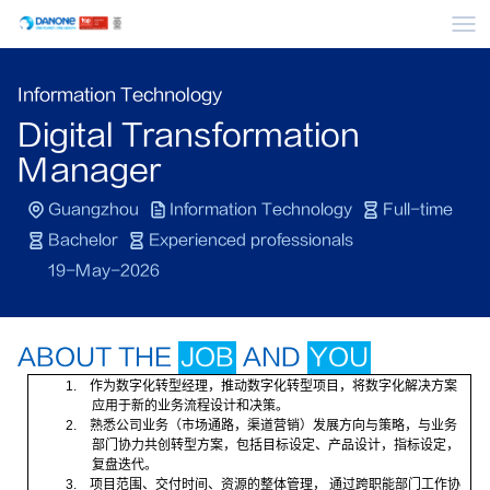
Me
Information Technology
Digital Transformation
Manager
Guangzhou
Information Technology
Full-time
Bachelor
Experienced professionals
19-May-2026
ABOUT THE
JOB
AND
YOU
1.
作为数字化转型经理，推动数字化转型项目，将数字化解决方案
应用于新的业务流程设计和决策。
2.
熟悉公司业务（市场通路，渠道营销）发展方向与策略，与业务
部门协力共创转型方案，包括目标设定、产品设计，指标设定，
复盘迭代。
3.
项目范围、交付时间、资源的整体管理， 通过跨职能部门工作协