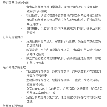
.
经销商日常维护沟通
·
负责与经销商保持日常沟通，确保经销商对公司政策理解一
致且执行标准统一
·
针对缺货、退货和费用争议等日常问题及时响应并推动解决
·
持续推动经销商按公司要求执行各项管理标准，通过跟进结
果提升执行
·
协同销售、供应链和财务团队解决跨部门问题，确保业务运
行顺畅
.
订单与运营执行
·
负责经销商订单录入、审核和执行跟踪，确保订单数据准确
且处理及时
·
跟进发货、交付和退货等关键环节，对异常订单能够快速识
别并推动解决
·
建立订单校验和异常管理机制，通过标准化流程管理，提高
订单执行效率
.
经销商健康度管理
·
持续跟踪库存情况，通过库存数量、周转天数和库存效期判
断库存是否健康
·
主动推动库存优化，包括库存调拨、一盘货、推动出货等，
避免货物积压
·
负责
ERP,DMS,
中台的进货、销售和库存数据管理，确保各系
统数据与实际情况一致
·
定期分析数据并识别异常，通过调整实现库存与销售的合理
匹配
.
经销商风险管理