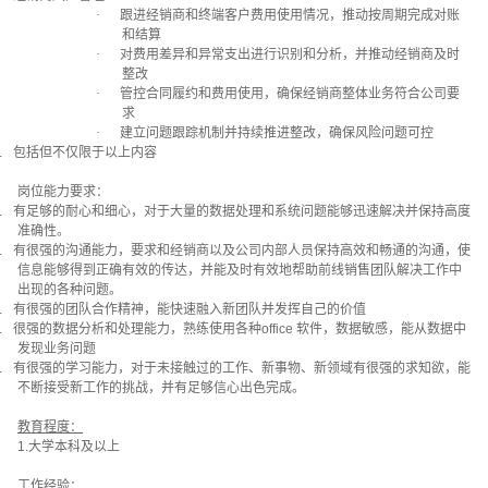
·
跟进经销商和终端客户费用使用情况，推动按周期完成对账
和结算
·
对费用差异和异常支出进行识别和分析，并推动经销商及时
整改
·
管控合同履约和费用使用，确保经销商整体业务符合公司要
求
·
建立问题跟踪机制并持续推进整改，确保风险问题可控
.
包括但不仅限于以上内容
岗位能力要求：
.
有足够的耐心和细心，对于大量的数据处理和系统问题能够迅速解决并保持高度
准确性。
.
有很强的沟通能力，要求和经销商以及公司内部人员保持高效和畅通的沟通，使
信息能够得到正确有效的传达，并能及时有效地帮助前线销售团队解决工作中
出现的各种问题。
.
有很强的团队合作精神，能快速融入新团队并发挥自己的价值
.
很强的数据分析和处理能力，熟练使用各种
office
软件，数据敏感，能从数据中
发现业务问题
.
有很强的学习能力，对于未接触过的工作、新事物、新领域有很强的求知欲，能
不断接受新工作的挑战，并有足够信心出色完成。
教育程度：
1.
大学本科及以上
工作经验：